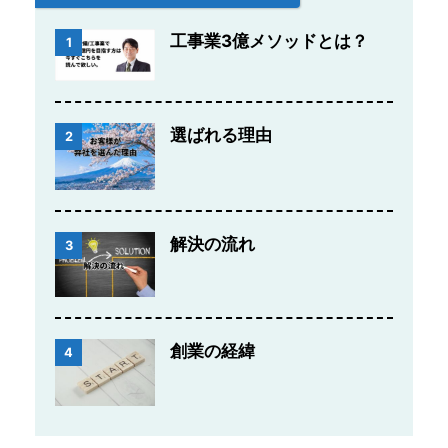
工事業3億メソッドとは？
1
選ばれる理由
2
解決の流れ
3
創業の経緯
4