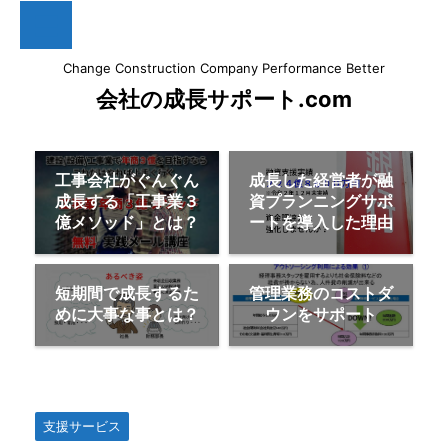
Change Construction Company Performance Better
会社の成長サポート.com
工事会社がぐんぐん
成長した経営者が融
成長する「工事業３
資プランニングサポ
億メソッド」とは？
ートを導入した理由
短期間で成長するた
管理業務のコストダ
めに大事な事とは？
ウンをサポート
HOME
>
支援サービス
>
支援サービス