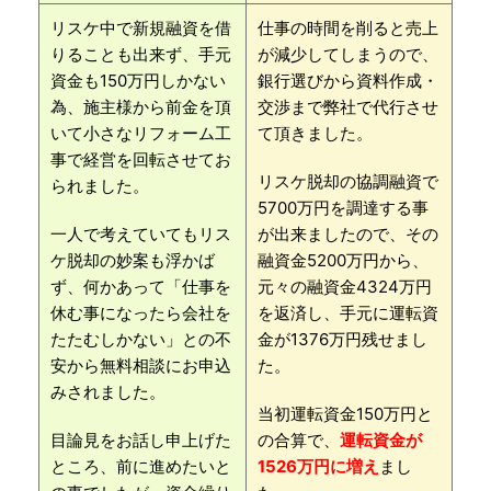
リスケ中で新規融資を借
仕事の時間を削ると売上
りることも出来ず、手元
が減少してしまうので、
資金も150万円しかない
銀行選びから資料作成・
為、施主様から前金を頂
交渉まで弊社で代行させ
いて小さなリフォーム工
て頂きました。
事で経営を回転させてお
リスケ脱却の協調融資で
られました。
5700万円を調達する事
一人で考えていてもリス
が出来ましたので、その
ケ脱却の妙案も浮かば
融資金5200万円から、
ず、何かあって「仕事を
元々の融資金4324万円
休む事になったら会社を
を返済し、手元に運転資
たたむしかない」との不
金が1376万円残せまし
安から無料相談にお申込
た。
みされました。
当初運転資金150万円と
目論見をお話し申上げた
の合算で、
運転資金が
ところ、前に進めたいと
1526万円に増え
まし