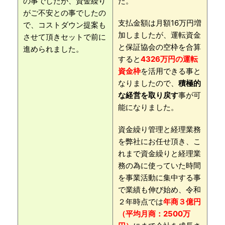
の事でしたが、資金繰り
た。
がご不安との事でしたの
支払金額は月額16万円増
で、コストダウン提案も
加しましたが、運転資金
させて頂きセットで前に
と保証協会の空枠を合算
進められました。
すると
4326万円の運転
資金枠
を活用できる事と
なりましたので、
積極的
な経営を取り戻す
事が可
能になりました。
資金繰り管理と経理業務
を弊社にお任せ頂き、こ
れまで資金繰りと経理業
務の為に使っていた時間
を事業活動に集中する事
で業績も伸び始め、令和
２年時点では
年商３億円
（平均月商：2500万